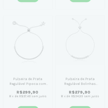
Pulseira de Prata
Pulseira de Prata
Regulável Pipoca com
Regulável Bolinhas
Estrela e coração
Lisas
R$299,90
R$279,90
zircônia
8
x
de
R$37,49
sem juros
8
x
de
R$34,99
sem juros