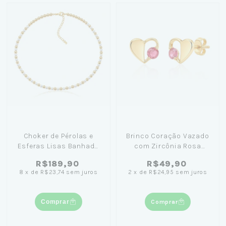
Choker de Pérolas e
Brinco Coração Vazado
Esferas Lisas Banhada
com Zircônia Rosa
em Ouro 18K
Banhado em Ouro 18k
R$189,90
R$49,90
8
x
de
R$23,74
sem juros
2
x
de
R$24,95
sem juros
Comprar
Comprar