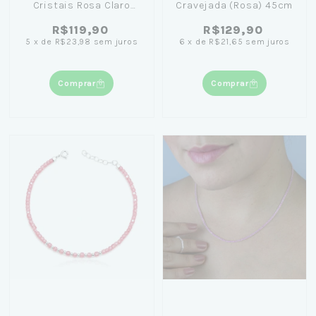
Cristais Rosa Claro
Cravejada (Rosa) 45cm
com Zircônia 18cm
R$119,90
R$129,90
5
x
de
R$23,98
sem juros
6
x
de
R$21,65
sem juros
Comprar
Comprar