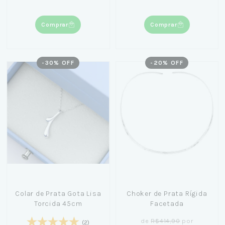
Comprar
Comprar
-
30
% OFF
-
20
% OFF
Colar de Prata Gota Lisa
Choker de Prata Rígida
Torcida 45cm
Facetada
de
R$414,90
por
(2)