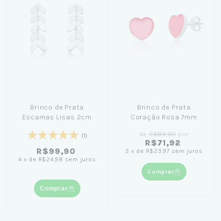
Brinco de Prata
Brinco de Prata
Escamas Lisas 2cm
Coração Rosa 7mm
de
R$89,90
por
(1)
R$71,92
R$99,90
3
x
de
R$23,97
sem juros
4
x
de
R$24,98
sem juros
Comprar
Comprar