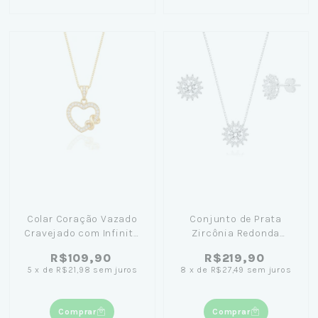
Colar Coração Vazado
Conjunto de Prata
Cravejado com Infinito
Zircônia Redonda
45cm Banhado em Ouro
Cravejado Branco 45cm
R$109,90
R$219,90
18K
5
x
de
R$21,98
sem juros
8
x
de
R$27,49
sem juros
Comprar
Comprar