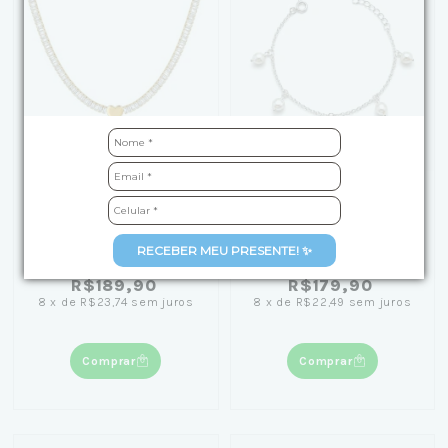
Choker Riviera Coração
Pulseira de Prata com
Liso Banhado em Ouro
Pérolas Pendentes
RECEBER MEU PRESENTE! ✨
18k
R$189,90
R$179,90
8
x
de
R$23,74
sem juros
8
x
de
R$22,49
sem juros
Comprar
Comprar