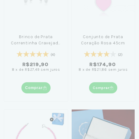
Brinco de Prata
Conjunto de Prata
Correntinha Cravejado
Coração Rosa 45cm
Zircônia
(4)
(2)
R$219,90
R$174,90
8
x
de
R$27,49
sem juros
8
x
de
R$21,86
sem juros
Comprar
Comprar