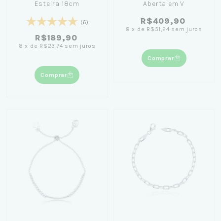
Esteira 18cm
Aberta em V
R$409,90
(6)
8
x
de
R$51,24
sem juros
R$189,90
8
x
de
R$23,74
sem juros
Comprar
Comprar