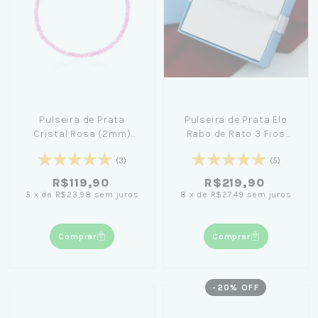
Pulseira de Prata
Pulseira de Prata Elo
Cristal Rosa (2mm)
Rabo de Rato 3 Fios
21cm+ Caixa Laço Azul
(3mm) 18cm + Caixa
(3)
(5)
Laço Azul
R$119,90
R$219,90
5
x
de
R$23,98
sem juros
8
x
de
R$27,49
sem juros
Comprar
Comprar
-
20
% OFF