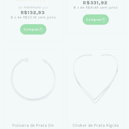
R$331,92
de
R$189,90
por
8
x
de
R$41,49
sem juros
R$132,93
6
x
de
R$22,16
sem juros
Comprar
Comprar
Pulseira de Prata Elo
Choker de Prata Rígida