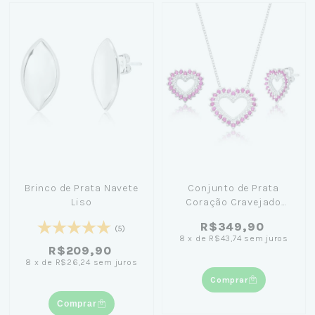
Brinco de Prata Navete
Conjunto de Prata
Liso
Coração Cravejado
Rosa 45cm
R$349,90
(5)
8
x
de
R$43,74
sem juros
R$209,90
8
x
de
R$26,24
sem juros
Comprar
Comprar