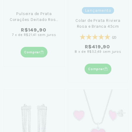
Lançamento
Pulseira de Prata
Corações Deitado Rosa
Colar de Prata Riviera
e Brancos 18cm
Rosa e Branca 45cm
R$149,90
7
x
de
R$21,41
sem juros
(2)
R$419,90
8
x
de
R$52,49
sem juros
Comprar
Comprar