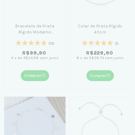
Bracelete de Prata
Colar de Prata Rígido
Rígido Moderno
40cm
Ondulado Orgânico
(13)
(1)
18cm
R$99,90
R$229,90
4
x
de
R$24,98
sem juros
8
x
de
R$28,74
sem juros
Comprar
Comprar