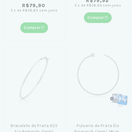
R$79,92
R$79,90
3
x
de
R$26,64
sem juros
3
x
de
R$26,63
sem juros
Comprar
Comprar
Bracelete de Prata 925
Pulseira de Prata Elo
Fio Redondo (1mm)
Bismarck (1mm) 18cm+