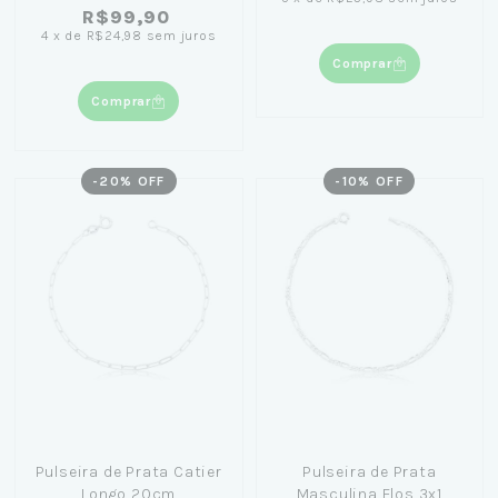
R$99,90
4
x
de
R$24,98
sem juros
Comprar
Comprar
-
20
% OFF
-
10
% OFF
Pulseira de Prata Catier
Pulseira de Prata
Longo 20cm
Masculina Elos 3x1