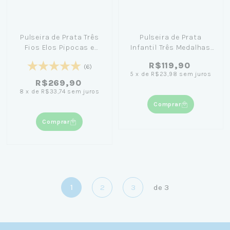
Pulseira de Prata Três
Pulseira de Prata
Fios Elos Pipocas e
Infantil Três Medalhas
Bolinhas 20cm
15cm
R$119,90
(6)
5
x
de
R$23,98
sem juros
R$269,90
8
x
de
R$33,74
sem juros
Comprar
Comprar
1
2
3
de
3