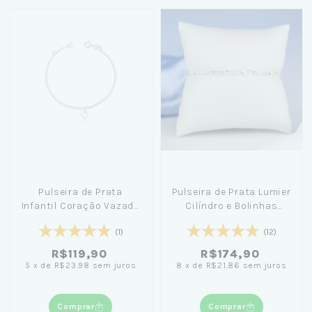
Pulseira de Prata
Pulseira de Prata Lumier
Infantil Coração Vazado
Cilíndro e Bolinhas
15cm
(3mm) 17cm
(1)
(12)
R$119,90
R$174,90
5
x
de
R$23,98
sem juros
8
x
de
R$21,86
sem juros
Comprar
Comprar