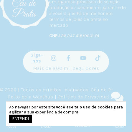
um rigoroso processo de seleção,
produção e acabamento, garantindo
a você o que há de melhor em
termos de joias de prata no
mercado.
CNPJ
26.247.418/0001-91
Siga-
nos
Mais de 800 mil seguidores
© 2026 | Todos os direitos reservados.
Céu de Prata
.
Feito pela
Weethub
|
Política de Privacidade
.
Ao navegar por este site
você aceita o uso de cookies
para
agilizar a sua experiência de compra.
0
ENTENDI
FAVORITOS
TODOS
SACOLA
CONTA