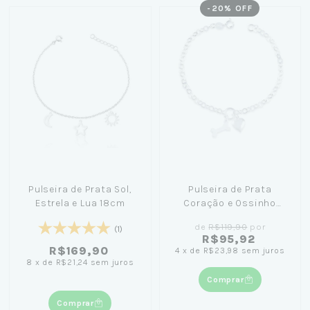
-
20
% OFF
Pulseira de Prata Sol,
Pulseira de Prata
Estrela e Lua 18cm
Coração e Ossinho
19cm
de
R$119,90
por
(1)
R$95,92
R$169,90
4
x
de
R$23,98
sem juros
8
x
de
R$21,24
sem juros
Comprar
Comprar