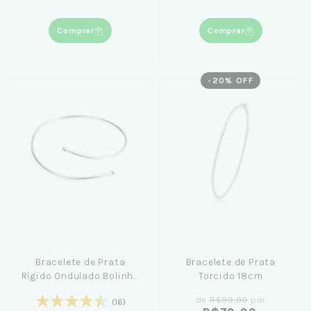
Comprar
Comprar
-
20
% OFF
Bracelete de Prata
Bracelete de Prata
Rígido Ondulado Bolinha
Torcido 18cm
18cm
de
R$99,90
por
(16)