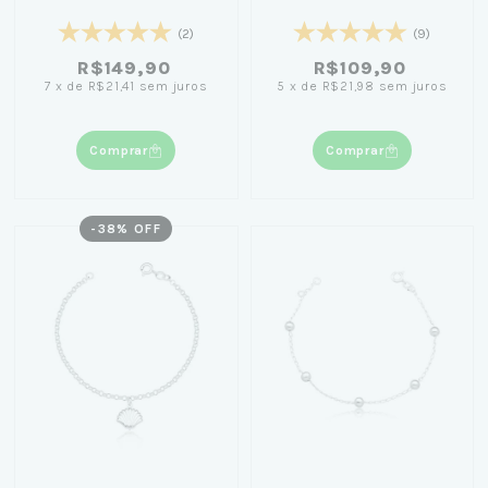
21cm
(2)
(9)
R$149,90
R$109,90
7
x
de
R$21,41
sem juros
5
x
de
R$21,98
sem juros
Comprar
Comprar
-
38
% OFF