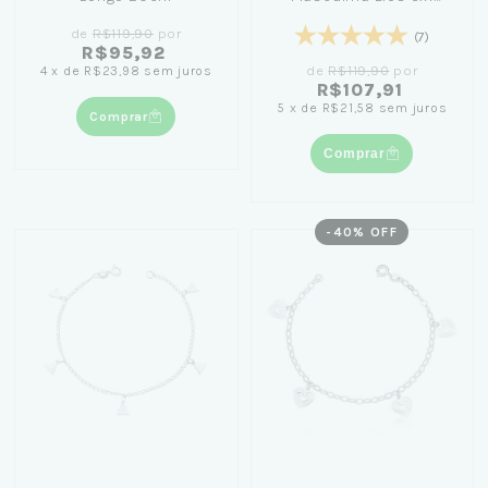
(2mm) com 19cm
de
R$119,90
por
(7)
R$95,92
de
R$119,90
por
4
x
de
R$23,98
sem juros
R$107,91
5
x
de
R$21,58
sem juros
Comprar
Comprar
-
40
% OFF