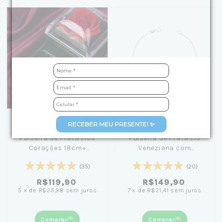
RECEBER MEU PRESENTE! ✨
Pulseira de Prata Elos
Pulseira de Prata Elo
Corações 18cm+
Veneziana com
Caixinha com Flor Preta
Bolinhas 18cm
(35)
(20)
R$119,90
R$149,90
5
x
de
R$23,98
sem juros
7
x
de
R$21,41
sem juros
Comprar
Comprar