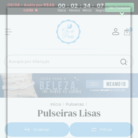
08/08 • Anéis por R$48
00
:
02
:
34
:
06
Ver Produtos
cada 🔥
Dia(s)
Hora(s)
Min(s)
Seg(s)
0
Início
|
Pulseiras
|
Pulseiras Lisas
Ordenar
Filtrar