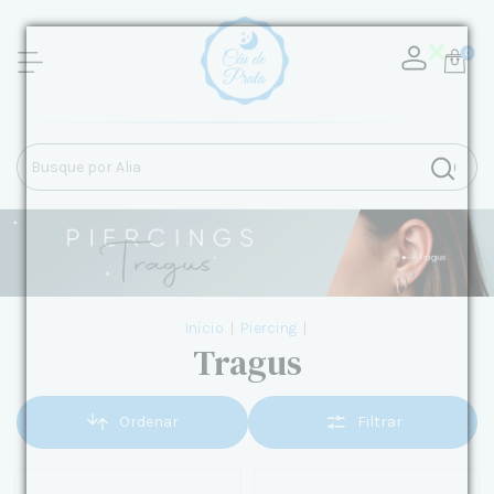
0
Início
|
Piercing
|
Tragus
Ordenar
Filtrar