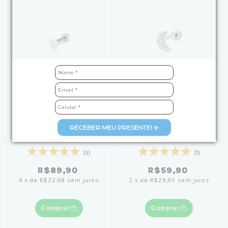
Piercing de Prata Tragus
Piercing Lua Cravejado
RECEBER MEU PRESENTE! ✨
Estrela Zircônia
Tragus
(5)
(1)
R$89,90
R$59,90
4
x
de
R$22,48
sem juros
2
x
de
R$29,95
sem juros
Comprar
Comprar