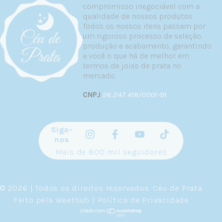
compromisso inegociável com a
A prata 925, também conhecida como prata
qualidade de nossos produtos.
esterlina, contém 92,5% de prata pura
Todos os nossos itens passam por
combinada com 7,5% de outros metais que
um rigoroso processo de seleção,
aumentam sua resistência e durabilidade.
produção e acabamento, garantindo
Para piercings no tragus, essa composição
a você o que há de melhor em
é especialmente vantajosa por diversos
termos de joias de prata no
motivos.
mercado.
Primeiramente, a prata possui
CNPJ
26.247.418/0001-91
propriedades antimicrobianas
reconhecidas pela comunidade científica.
Os íons de prata atuam inibindo a
Siga-
proliferação de microrganismos, o que é
nos
particularmente relevante em uma região
Mais de 800 mil seguidores
como o tragus, próxima ao canal auditivo.
Essa característica natural contribui para
um ambiente mais favorável durante a
cicatrização.
© 2026 | Todos os direitos reservados.
Céu de Prata
.
Feito pela
Weethub
|
Política de Privacidade
.
Além disso, a prata 925 é hipoalergênica, o
que significa que a chance de reações
alérgicas é significativamente menor em