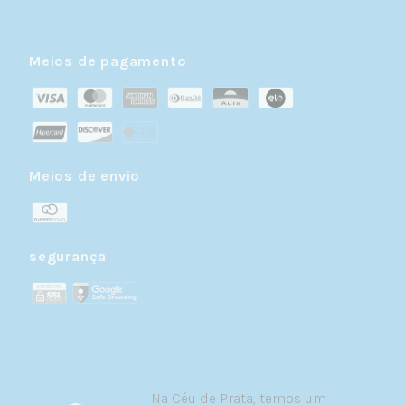
transita do delicado ao marcante. Argolas
finas em prata 925 são perfeitas para quem
busca sutileza, enquanto modelos com
Meios de pagamento
detalhes ou pedras naturais adicionam um
brilho especial.
Barbell reto
— Menos comum no tragus,
mas ainda uma opção válida. A barra reta
com esferas em ambas as extremidades
pode criar um efeito visual interessante,
Meios de envio
especialmente em tragus com formato
mais proeminente.
Na hora de escolher, considere não apenas
segurança
a estética, mas o material da sua joia. A
prata 925 oferece uma combinação perfeita
de beleza, durabilidade e
biocompatibilidade.
Por que escolher prata 925 para o
seu piercing tragus?
Na Céu de Prata, temos um