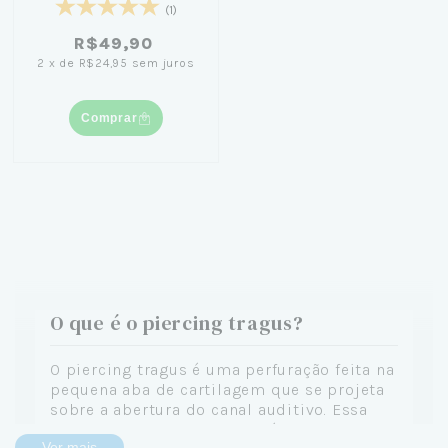
(1)
R$49,90
2
x
de
R$24,95
sem juros
Comprar
O que é o piercing tragus?
O piercing tragus é uma perfuração feita na
pequena aba de cartilagem que se projeta
sobre a abertura do canal auditivo. Essa
região, chamada de tragus, é formada por
Ver mais