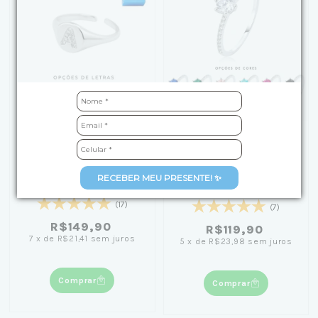
+4
Anel de Prata Regulável
Anel de Prata Solitário
Sinete com Letra
RECEBER MEU PRESENTE! ✨
Aro Cravejado
Cravejada
Multicolor
(17)
(7)
R$149,90
R$119,90
7
x
de
R$21,41
sem juros
5
x
de
R$23,98
sem juros
Comprar
Comprar