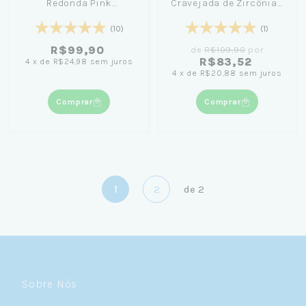
Redonda Pink
Cravejada de Zircônias
Cravejada
- Coleção Essência
(10)
(1)
R$99,90
de
R$109,90
por
R$83,52
4
x
de
R$24,98
sem juros
4
x
de
R$20,88
sem juros
Comprar
Comprar
1
2
de
2
Sobre Nós