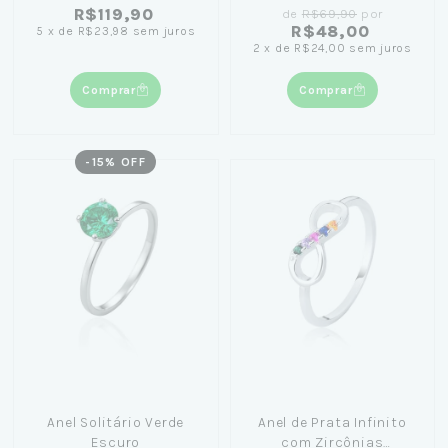
R$119,90
de
R$69,90
por
R$48,00
5
x
de
R$23,98
sem juros
2
x
de
R$24,00
sem juros
Comprar
Comprar
-
15
% OFF
Anel Solitário Verde
Anel de Prata Infinito
Escuro
com Zircônias