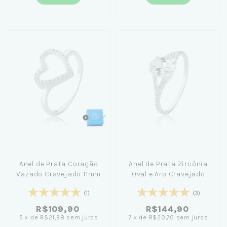
Anel de Prata Coração
Anel de Prata Zircônia
Vazado Cravejado 11mm
Oval e Aro Cravejado
(1)
(3)
R$109,90
R$144,90
5
x
de
R$21,98
sem juros
7
x
de
R$20,70
sem juros