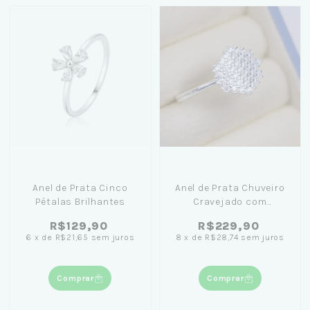
Anel de Prata Cinco
Anel de Prata Chuveiro
Pétalas Brilhantes
Cravejado com
Zircônias Brancas
R$129,90
R$229,90
6
x
de
R$21,65
sem juros
8
x
de
R$28,74
sem juros
Comprar
Comprar