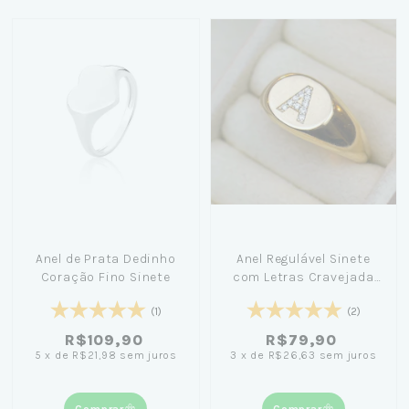
Anel de Prata Dedinho
Anel Regulável Sinete
Coração Fino Sinete
com Letras Cravejada
Banhado Ouro 18K
(1)
(2)
R$109,90
R$79,90
5
x
de
R$21,98
sem juros
3
x
de
R$26,63
sem juros