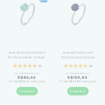
Anel de Prata Solitário
Anel de Prata com
Zircônia Verde: Coleção
Zircônia Azul Escuro
Único Amor + Caixinha
(7)
(4)
Azul Pequena Céu de
Prata
de
R$109,90
por
de
R$169,90
por
R$82,42
R$159,90
4
x
de
R$20,61
sem juros
7
x
de
R$22,84
sem juros
Comprar
Comprar