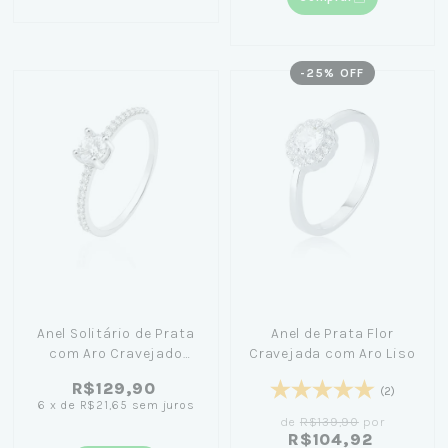
-
25
% OFF
Anel Solitário de Prata
Anel de Prata Flor
com Aro Cravejado
Cravejada com Aro Liso
Brilhante
R$129,90
(2)
6
x
de
R$21,65
sem juros
de
R$139,90
por
R$104,92