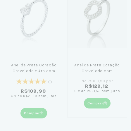
Anel de Prata Coração
Anel de Prata Coração
Cravejado e Aro com
Cravejado com
Bolinhas
Zircônias
de
R$169,90
por
(1)
R$129,12
R$109,90
6
x
de
R$21,52
sem juros
5
x
de
R$21,98
sem juros
Comprar
Comprar