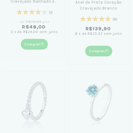
Cravejado Banhado em
Anel de Prata Coração
Ouro 18K
Cravejado Branco
(1)
(9)
de
R$79,90
por
R$48,00
R$139,90
2
x
de
R$24,00
sem juros
6
x
de
R$23,32
sem juros
Comprar
Comprar