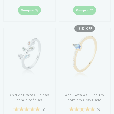
Comprar
Comprar
-
31
% OFF
Anel de Prata 6 Folhas
Anel Gota Azul Escuro
com Zircônias
com Aro Cravejado
Coloridas
Banhado em Ouro 18K
(5)
(7)