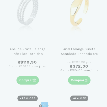
Anel de Prata Falange
Anel Falange Sinete
Três Fios Torcidos
Abaulado Banhado em
Ouro 18K - Lívia Koeler
R$119,90
de
R$99,90
por
R$72,00
5
x
de
R$23,98
sem juros
3
x
de
R$24,00
sem juros
Comprar
Comprar
-
25
% OFF
-
6
% OFF