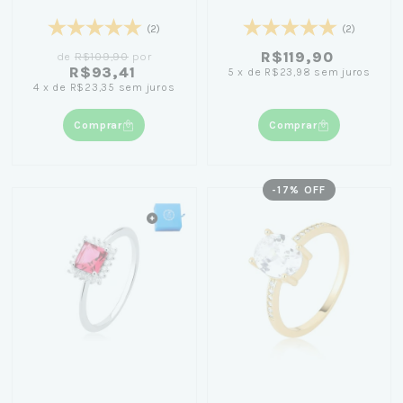
Coloridas
(2)
(2)
R$119,90
de
R$109,90
por
R$93,41
5
x
de
R$23,98
sem juros
4
x
de
R$23,35
sem juros
Comprar
Comprar
-
17
% OFF