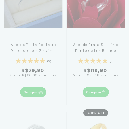
Anel de Prata Solitário
Anel de Prata Solitário
Delicado com Zircônia
Ponto de Luz Branco
Redonda
Com Caixa Coração flor
(2)
(3)
R$79,90
R$119,90
3
x
de
R$26,63
sem juros
5
x
de
R$23,98
sem juros
Comprar
Comprar
-
28
% OFF