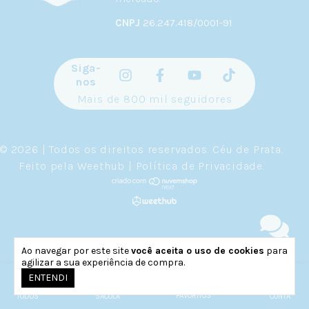
CNPJ
26.247.418/0001-91
Siga-
nos
Mais de 800 mil seguidores
© 2026 | Todos os direitos reservados.
Céu de Prata
.
Feito pela
Weethub
|
Política de Privacidade
.
Ao navegar por este site
você aceita o uso de cookies
para
agilizar a sua experiência de compra.
0
ENTENDI
FAVORITOS
TODOS
SACOLA
CONTA