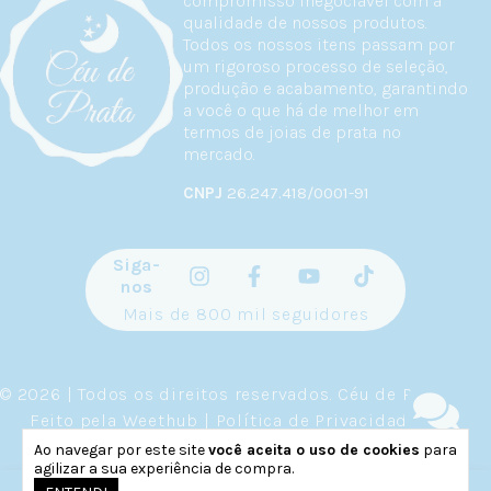
compromisso inegociável com a
qualidade de nossos produtos.
Todos os nossos itens passam por
um rigoroso processo de seleção,
produção e acabamento, garantindo
a você o que há de melhor em
termos de joias de prata no
mercado.
CNPJ
26.247.418/0001-91
Siga-
nos
Mais de 800 mil seguidores
© 2026 | Todos os direitos reservados.
Céu de Prata
.
Feito pela
Weethub
|
Política de Privacidade
.
Ao navegar por este site
você aceita o uso de cookies
para
agilizar a sua experiência de compra.
0