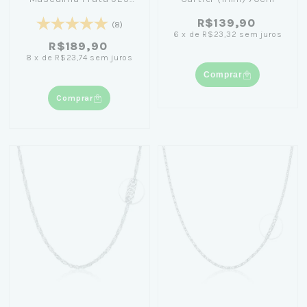
(1mm) 70cm
R$139,90
(8)
6
x
de
R$23,32
sem juros
R$189,90
8
x
de
R$23,74
sem juros
Comprar
Comprar