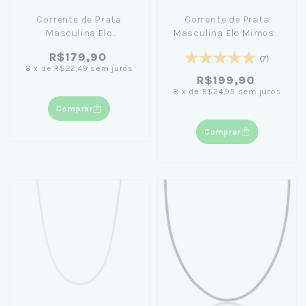
Corrente de Prata
Corrente de Prata
Masculina Elo
Masculina Elo Mimosa
Singapura (1mm) 70cm -
70cm - For Men
R$179,90
(7)
For Men
8
x
de
R$22,49
sem juros
R$199,90
8
x
de
R$24,99
sem juros
Comprar
Comprar