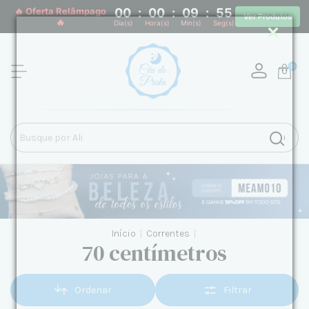
🔥 Oferta Relâmpago
00
:
00
:
09
:
55
Ver Produtos
🔥
Dia(s)
Hora(s)
Min(s)
Seg(s)
0
Início
|
Correntes
|
70 centímetros
Ordenar
Filtrar