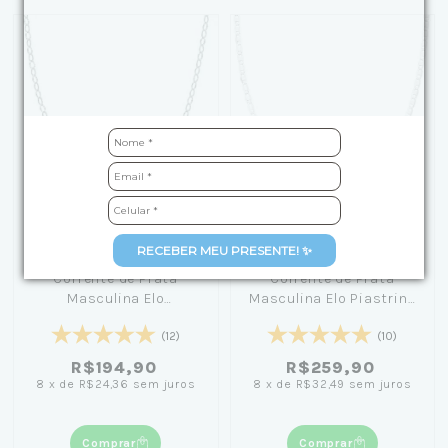
RECEBER MEU PRESENTE! ✨
Corrente de Prata
Corrente de Prata
Masculina Elo
Masculina Elo Piastrine
Americano Detalhada
(2mm) 70cm
(12)
(10)
70cm
R$194,90
R$259,90
8
x
de
R$24,36
sem juros
8
x
de
R$32,49
sem juros
Comprar
Comprar