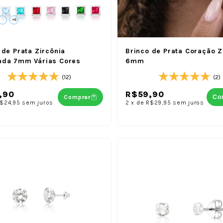
+6
 de Prata Zircônia
Brinco de Prata Coração Z
ada 7mm Várias Cores
6mm
(12)
(2)
,90
R$59,90
Comprar
Co
$24,95
sem juros
2
x
de
R$29,95
sem juros