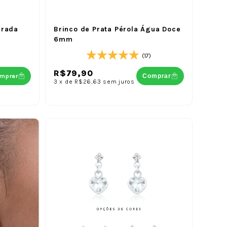
urada
Brinco de Prata Pérola Água Doce
6mm
(17)
R$79,90
mprar
Comprar
3
x
de
R$26,63
sem juros