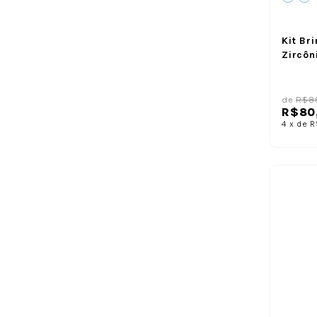
Kit Br
Zircôn
de
R$8
R$80
4
x
de
R