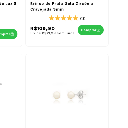
de Luz 5
Brinco de Prata Gota Zircônia
Cravejada 9mm
(13)
R$109,90
Comprar
5
x
de
R$21,98
sem juros
mprar