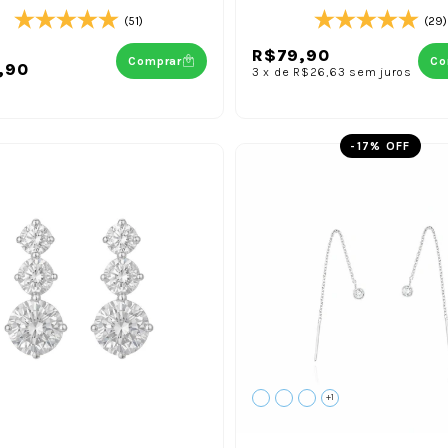
(51)
(29)
R$79,90
Comprar
Co
,90
3
x
de
R$26,63
sem juros
-
17
% OFF
+1