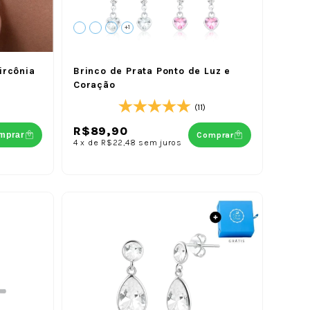
+1
ircônia
Brinco de Prata Ponto de Luz e
Coração
(11)
R$89,90
mprar
Comprar
4
x
de
R$22,48
sem juros