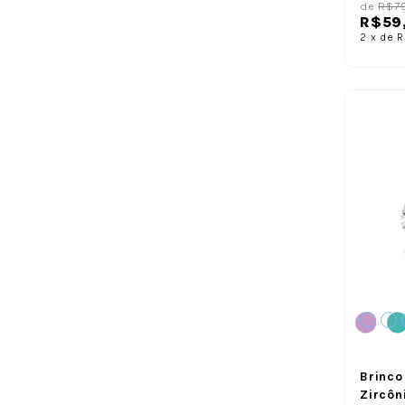
de
R$7
R$59
2
x
de
R
Brinco
Zircôn