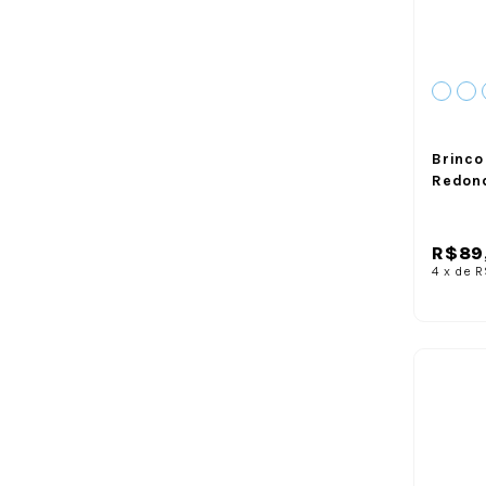
Brinco
Redon
R$89
4
x
de
R