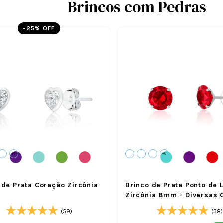
Brincos com Pedras
-
25
% OFF
+11
+6
 de Prata Coração Zircônia
Brinco de Prata Ponto de 
Zircônia 8mm - Diversas 
(59)
(38)