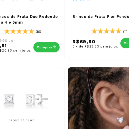
incos de Prata Duo Redondo
Brinco de Prata Flor Pend
ia 4 e 5mm
(15)
(11)
9,90
por
R$69,90
Co
,91
3
x
de
R$23,30
sem juros
Comprar
$20,23
sem juros