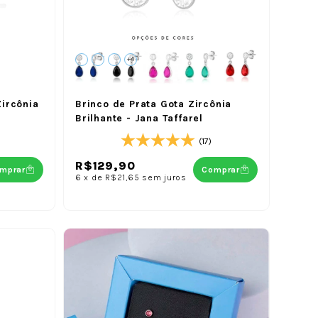
+4
ircônia
Brinco de Prata Gota Zircônia
Brilhante - Jana Taffarel
(17)
R$129,90
mprar
Comprar
6
x
de
R$21,65
sem juros