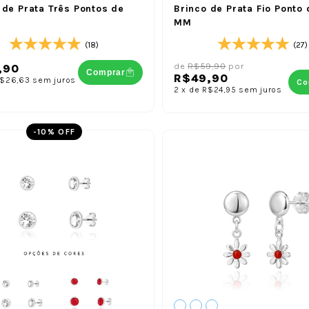
 de Prata Três Pontos de
Brinco de Prata Fio Ponto 
MM
(18)
(27)
de
R$59,90
por
,90
Comprar
R$49,90
$26,63
sem juros
Co
2
x
de
R$24,95
sem juros
-
10
% OFF