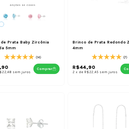
 de Prata Baby Zircônia
Brinco de Prata Redondo Z
da 5mm
4mm
(14)
(7)
,90
R$44,90
Comprar
Co
$22,48
sem juros
2
x
de
R$22,45
sem juros