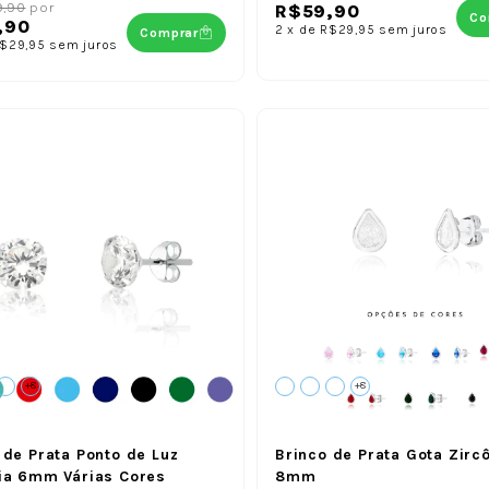
9,90
por
R$59,90
Co
,90
2
x
de
R$29,95
sem juros
Comprar
$29,95
sem juros
+8
+8
 de Prata Ponto de Luz
Brinco de Prata Gota Zirc
ia 6mm Várias Cores
8mm