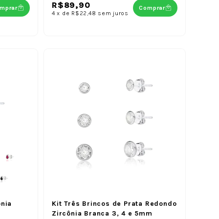
R$89,90
mprar
Comprar
4
x
de
R$22,48
sem juros
ônia
Kit Três Brincos de Prata Redondo
Zircônia Branca 3, 4 e 5mm