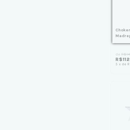
Choker
Madre
de
R$14
R$112
5
x
de
R