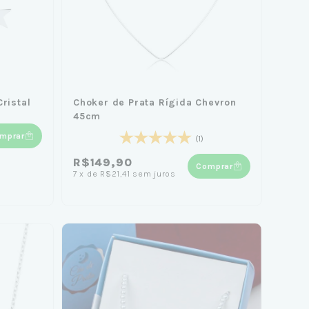
Cristal
Choker de Prata Rígida Chevron
45cm
mprar
(1)
R$149,90
Comprar
7
x
de
R$21,41
sem juros