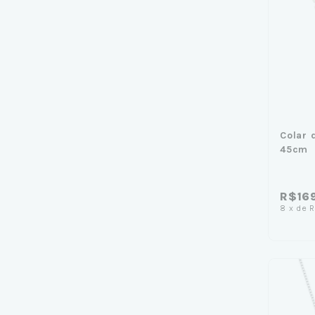
Colar 
45cm
R$16
8
x
de
R