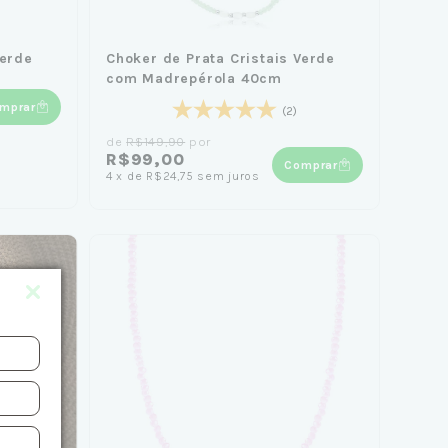
Verde
Choker de Prata Cristais Verde
com Madrepérola 40cm
mprar
(2)
de
R$149,90
por
R$99,00
Comprar
4
x
de
R$24,75
sem juros