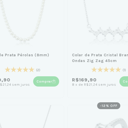
de Prata Pérolas (8mm)
Colar de Prata Cristal Bra
Ondas Zig Zag 45cm
(2)
(1)
9,90
R$169,90
Comprar
Co
$21,24
sem juros
8
x
de
R$21,24
sem juros
-
12
% OFF