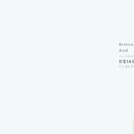
Brinco
Azul
de
R$17
R$14
7
x
de
R