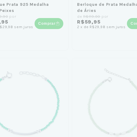
ue Prata 925 Medalha
Berloque de Prata Medalh
Peixes
de Áries
9,90
por
de
R$119,90
por
,95
R$59,95
Comprar
Co
$29,98
sem juros
2
x
de
R$29,98
sem juros