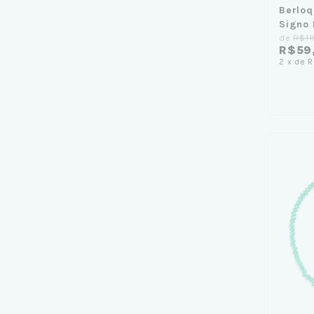
Berloq
Signo 
de
R$11
R$59
2
x
de
R