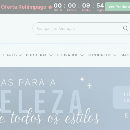
00
:
00
:
09
:
53
 Oferta Relâmpago 🔥
Ver Produt
Dia(s)
Hora(s)
Min(s)
Seg(s)
COLARES
PULSEIRAS
DOURADOS
CONJUNTOS
MAS