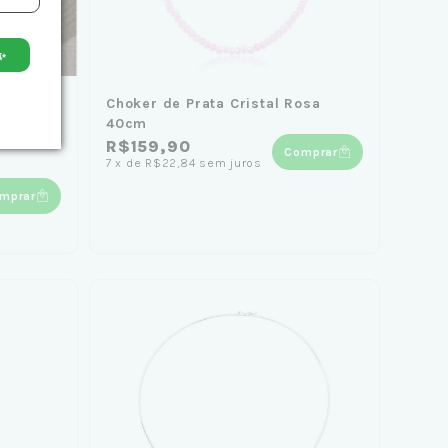
✨
Choker de Prata Cristal Rosa
40cm
R$159,90
Comprar
7
x
de
R$22,84
sem juros
mprar