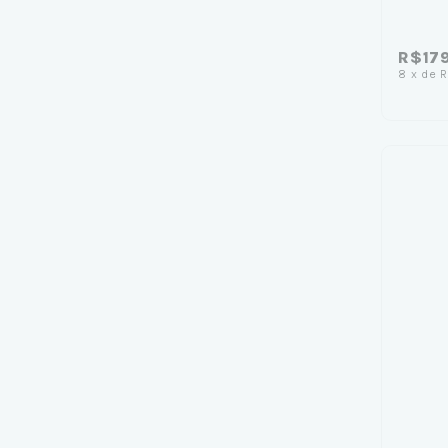
R$17
8
x
de
R