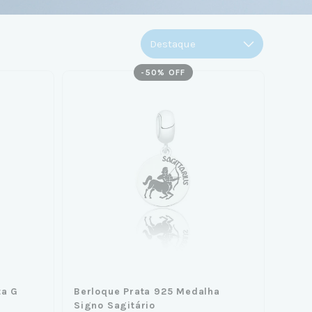
-
50
% OFF
ta G
Berloque Prata 925 Medalha
Signo Sagitário