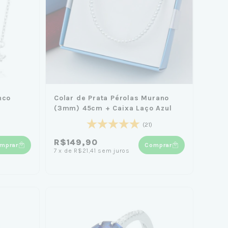
nco
Colar de Prata Pérolas Murano
(3mm) 45cm + Caixa Laço Azul
(21)
R$149,90
mprar
Comprar
7
x
de
R$21,41
sem juros