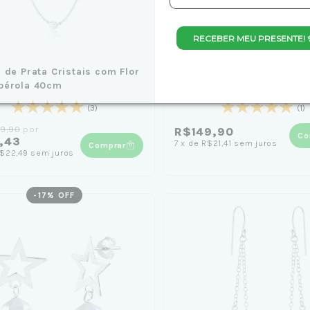
RECEBER MEU PRESENTE! 
 de Prata Cristais com Flor
Choker de Prata Cristais
pérola 40cm
Coloridos 40cm
(3)
(1)
9,90
por
R$149,90
Co
,43
7
x
de
R$21,41
sem juros
Comprar
$22,49
sem juros
-
17
% OFF