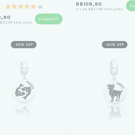
R$109,90
Co
(2)
5
x
de
R$21,98
sem juros
9,90
Comprar
$22,49
sem juros
-
50
% OFF
-
50
% OFF