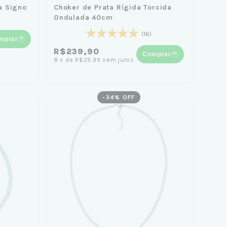
a Signo
Choker de Prata Rígida Torcida
Ondulada 40cm
(16)
mprar
R$239,90
Comprar
8
x
de
R$29,99
sem juros
-
34
% OFF