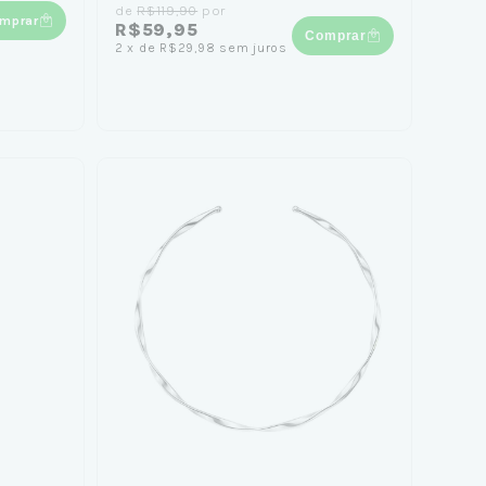
de
R$119,90
por
mprar
R$59,95
Comprar
2
x
de
R$29,98
sem juros