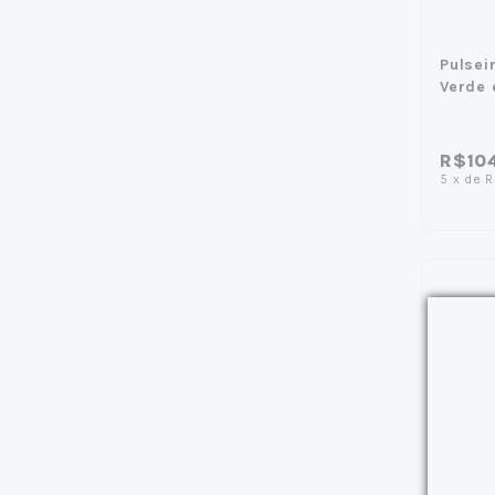
Pulsei
Verde 
R$10
5
x
de
R