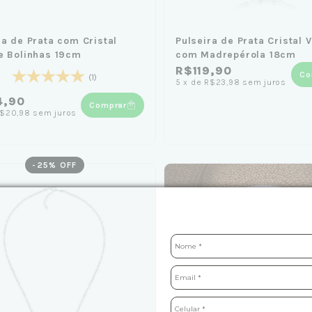
ra de Prata com Cristal
Pulseira de Prata Cristal 
e Bolinhas 19cm
com Madrepérola 18cm
R$119,90
Co
(1)
5
x
de
R$23,98
sem juros
4,90
Comprar
$20,98
sem juros
-
25
% OFF