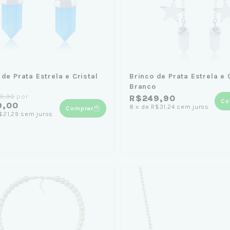
 de Prata Estrela e Cristal
Brinco de Prata Estrela e 
Branco
9,90
por
R$249,90
Co
9,00
8
x
de
R$31,24
sem juros
Comprar
$21,29
sem juros