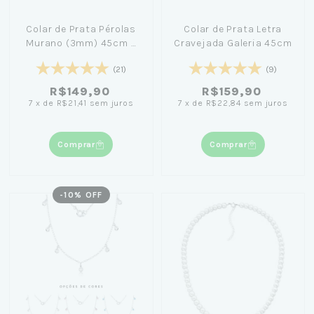
Colar de Prata Pérolas
Colar de Prata Letra
Murano (3mm) 45cm +
Cravejada Galeria 45cm
Caixa Laço Azul
(21)
(9)
R$149,90
R$159,90
7
x
de
R$21,41
sem juros
7
x
de
R$22,84
sem juros
Comprar
Comprar
-
10
% OFF