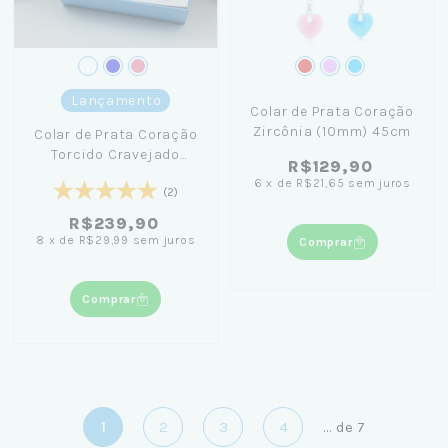
Lançamento
Colar de Prata Coração
Zircônia (10mm) 45cm
Colar de Prata Coração
Torcido Cravejado
R$129,90
Zircônia 45cm
6
x
de
R$21,65
sem juros
(2)
R$239,90
8
x
de
R$29,99
sem juros
Comprar
Comprar
1
2
3
4
...
de
7