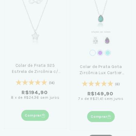
Colar de Prata 925
Colar de Prata Gota
Estrela de Zircônia c/
Zircônia Lux Cartier
45cm
45cm
(14)
(6)
R$194,90
R$149,90
8
x
de
R$24,36
sem juros
7
x
de
R$21,41
sem juros
Comprar
Comprar