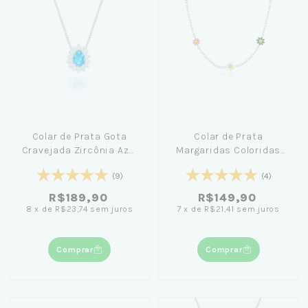
Colar de Prata Gota
Colar de Prata
Cravejada Zircônia Azul
Margaridas Coloridas
45cm - Amanda Poxa
40cm
(9)
(4)
R$189,90
R$149,90
8
x
de
R$23,74
sem juros
7
x
de
R$21,41
sem juros
Comprar
Comprar