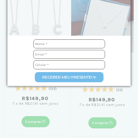
+3
Colar de Prata Letra
[Caixa Laço Azul] Colar
Inicial Cravejadas com
RECEBER MEU PRESENTE! ✨
de Prata Coração Ponto
Zircônias 45cm
de Luz 45cm
(133)
(39)
R$149,90
R$149,90
7
x
de
R$21,41
sem juros
7
x
de
R$21,41
sem juros
Comprar
Comprar