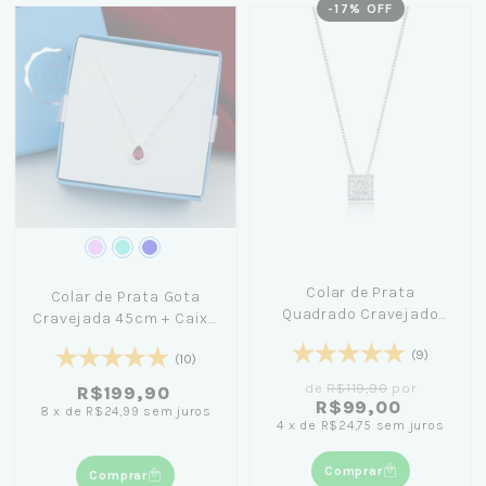
-
17
% OFF
Colar de Prata
Colar de Prata Gota
Quadrado Cravejado
Cravejada 45cm + Caixa
45cm
Laço Azul
(9)
(10)
de
R$119,90
por
R$199,90
R$99,00
8
x
de
R$24,99
sem juros
4
x
de
R$24,75
sem juros
Comprar
Comprar