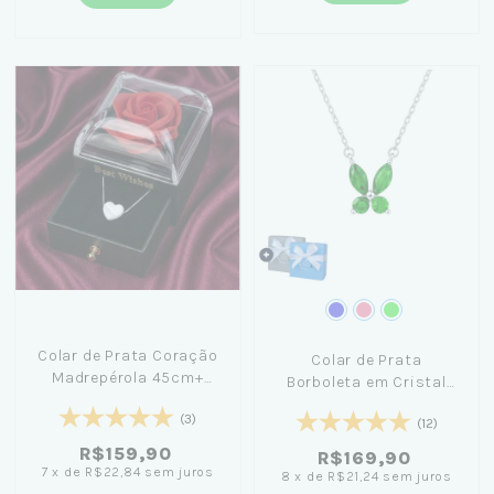
Colar de Prata Coração
Colar de Prata
Madrepérola 45cm+
Borboleta em Cristal
Caixinha com Flor Preta
45cm
(3)
(12)
R$159,90
R$169,90
7
x
de
R$22,84
sem juros
8
x
de
R$21,24
sem juros