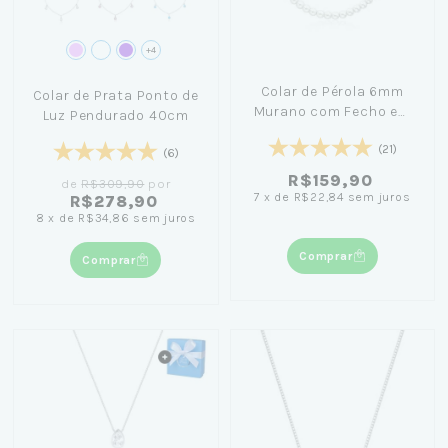
+4
Colar de Pérola 6mm
Colar de Prata Ponto de
Murano com Fecho em
Luz Pendurado 40cm
Prata 45cm
(21)
(6)
R$159,90
de
R$309,90
por
7
x
de
R$22,84
sem juros
R$278,90
8
x
de
R$34,86
sem juros
Comprar
Comprar