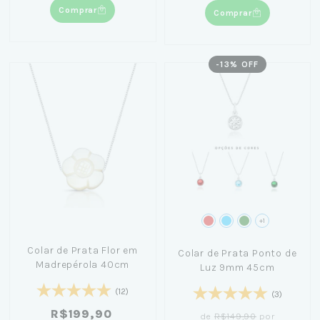
Comprar
Comprar
-
13
% OFF
+1
Colar de Prata Flor em
Colar de Prata Ponto de
Madrepérola 40cm
Luz 9mm 45cm
(12)
(3)
R$199,90
de
R$149,90
por