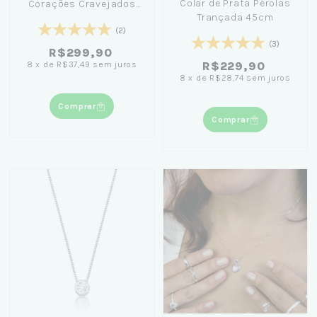
Colar de Prata Pérolas
Corações Cravejados
Trançada 45cm
45cm
(2)
(3)
R$299,90
8
x
de
R$37,49
sem juros
R$229,90
8
x
de
R$28,74
sem juros
Comprar
Comprar