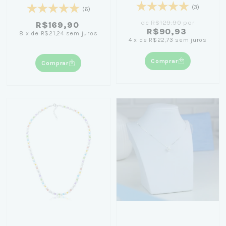
(3)
(6)
de
R$129,90
por
R$169,90
R$90,93
8
x
de
R$21,24
sem juros
4
x
de
R$22,73
sem juros
Comprar
Comprar