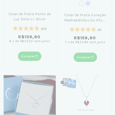
Colar de Prata Ponto de
Colar de Prata Coração
Luz 5mm c/ 45cm
Madrepérola Liso 45cm
+ Caixinha com Flor Cor
(20)
(4)
Sortida
R$139,90
R$159,90
6
x
de
R$23,32
sem juros
7
x
de
R$22,84
sem juros
Comprar
Comprar