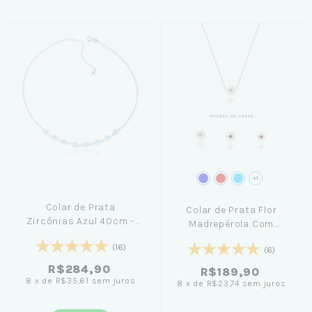
+1
Colar de Prata
Colar de Prata Flor
Zircônias Azul 40cm -
Madrepérola Com
Nicole Prazeres
Cristal 40cm
(16)
(6)
R$284,90
R$189,90
8
x
de
R$35,61
sem juros
8
x
de
R$23,74
sem juros