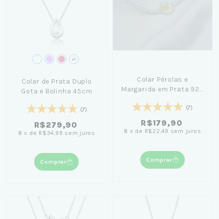
+1
Colar Pérolas e
Colar de Prata Duplo
Margarida em Prata 925
Gota e Bolinha 45cm
com Fio de Nylon 48cm
(7)
(7)
R$179,90
R$279,90
8
x
de
R$22,49
sem juros
8
x
de
R$34,99
sem juros
Comprar
Comprar