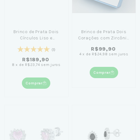
Brinco de Prata Dois
Brinco de Prata Dois
Círculos Liso e
Corações com Zircônia
Cravejado - Girl From
+ Caixa Laço Azul
R$99,90
(1)
Rio
4
x
de
R$24,98
sem juros
R$189,90
8
x
de
R$23,74
sem juros
Comprar
Comprar