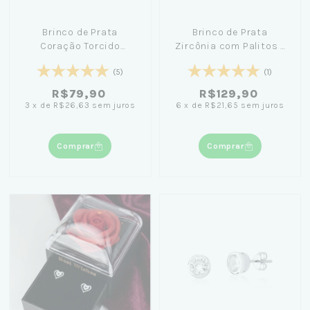
Brinco de Prata
Brinco de Prata
Coração Torcido
Zircônia com Palitos -
Zircônias Cravejado
Girl From Rio
(5)
(1)
R$79,90
R$129,90
3
x
de
R$26,63
sem juros
6
x
de
R$21,65
sem juros
Comprar
Comprar