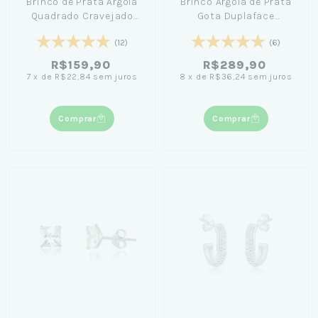
Brinco de Prata Argola
Brinco Argola de Prata
Quadrado Cravejado
Gota Duplaface
1,3cm
Cravejada e Flor
(12)
(6)
R$159,90
R$289,90
7
x
de
R$22,84
sem juros
8
x
de
R$36,24
sem juros
Comprar
Comprar