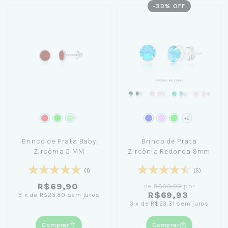
-
30
% OFF
+2
Brinco de Prata Baby
Brinco de Prata
Zircônia 5 MM
Zircônia Redonda 9mm
(1)
(5)
R$69,90
de
R$99,90
por
R$69,93
3
x
de
R$23,30
sem juros
3
x
de
R$23,31
sem juros
Comprar
Comprar