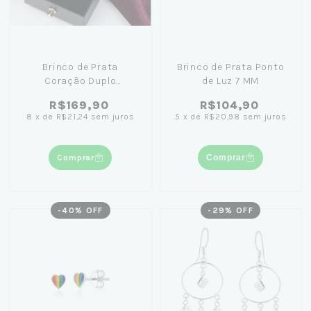
Brinco de Prata
Brinco de Prata Ponto
Coração Duplo
de Luz 7 MM
Cravejado+ Caixinha
R$169,90
R$104,90
com flor Preta
8
x
de
R$21,24
sem juros
5
x
de
R$20,98
sem juros
Comprar
Comprar
-
40
% OFF
-
29
% OFF