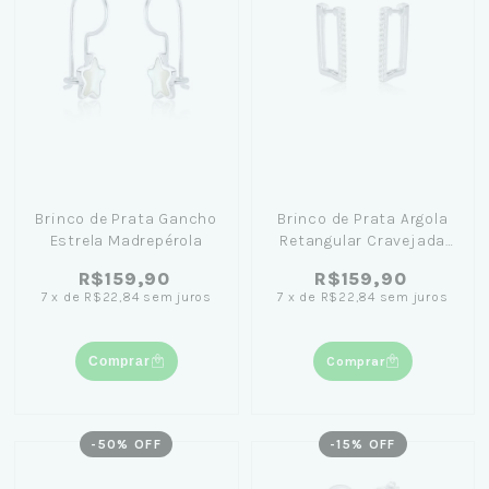
Brinco de Prata Gancho
Brinco de Prata Argola
Estrela Madrepérola
Retangular Cravejada
1,9cm
R$159,90
R$159,90
7
x
de
R$22,84
sem juros
7
x
de
R$22,84
sem juros
Comprar
Comprar
-
50
% OFF
-
15
% OFF