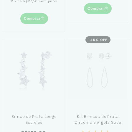
2
x
de
R$27,50
sem juros
Comprar
Comprar
-
45
% OFF
Brinco de Prata Longo
Kit Brincos de Prata
Estrelas
Zircônia e Argola Gota