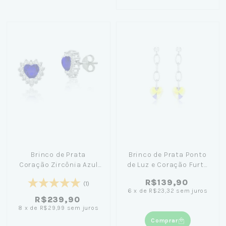
Brinco de Prata
Brinco de Prata Ponto
Coração Zircônia Azul
de Luz e Coração Furta
Escuro
Cor
R$139,90
(1)
6
x
de
R$23,32
sem juros
R$239,90
8
x
de
R$29,99
sem juros
Comprar