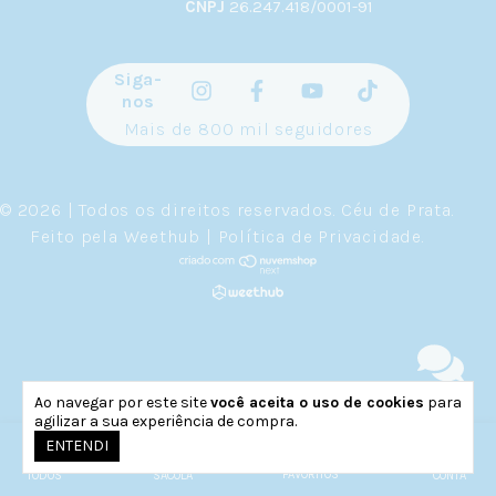
CNPJ
26.247.418/0001-91
Siga-
nos
Mais de 800 mil seguidores
© 2026 | Todos os direitos reservados.
Céu de Prata
.
Feito pela
Weethub
|
Política de Privacidade
.
Ao navegar por este site
você aceita o uso de cookies
para
agilizar a sua experiência de compra.
0
ENTENDI
FAVORITOS
TODOS
SACOLA
CONTA