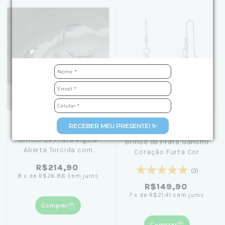
+1
RECEBER MEU PRESENTE! ✨
Brinco de Prata Argola
Brinco de Prata Gancho
Aberta Torcida com
Coração Furta Cor
Zircônias 2cm - Girl
R$214,90
From Rio
(3)
8
x
de
R$26,86
sem juros
R$149,90
7
x
de
R$21,41
sem juros
Comprar
Comprar