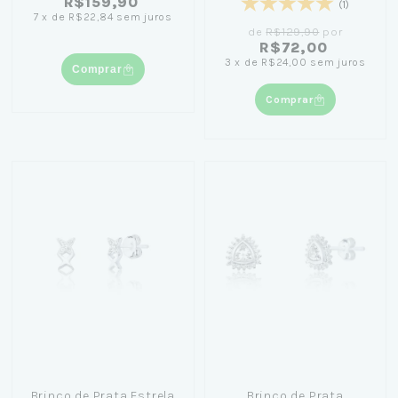
R$159,90
(1)
7
x
de
R$22,84
sem juros
de
R$129,90
por
R$72,00
3
x
de
R$24,00
sem juros
Comprar
Comprar
Brinco de Prata Estrela
Brinco de Prata