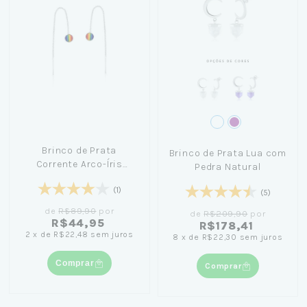
Brinco de Prata
Brinco de Prata Lua com
Corrente Arco-Íris
Pedra Natural
LGBTQIA+
(1)
(5)
de
R$89,90
por
de
R$209,90
por
R$44,95
R$178,41
2
x
de
R$22,48
sem juros
8
x
de
R$22,30
sem juros
Comprar
Comprar