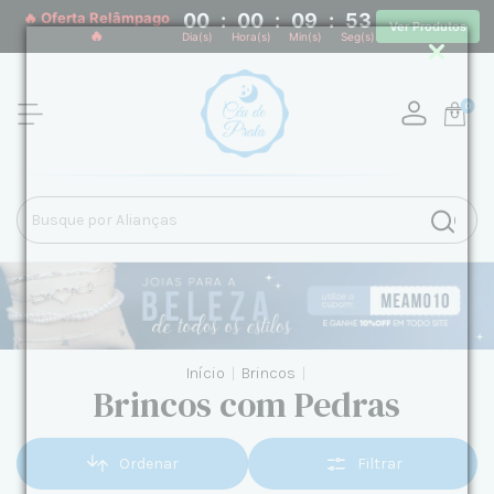
🔥 Oferta Relâmpago
00
:
00
:
09
:
52
Ver Produtos
🔥
Dia(s)
Hora(s)
Min(s)
Seg(s)
0
Início
|
Brincos
|
Brincos com Pedras
Ordenar
Filtrar