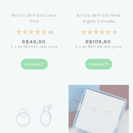
Brinco de Prata Carre
Brinco de Prata Meia
7mm
Argola Curvada
Cravejada
(9)
(1)
R$49,90
R$109,90
2
x
de
R$24,95
sem juros
5
x
de
R$21,98
sem juros
Comprar
Comprar