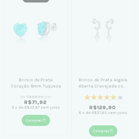
Brinco de Prata
Brinco de Prata Argola
Coração 8mm Tuquesa
Aberta Cravejada com
Coração 0,9cm
de
R$89,90
por
(1)
R$71,92
R$129,90
3
x
de
R$23,97
sem juros
6
x
de
R$21,65
sem juros
Comprar
Comprar