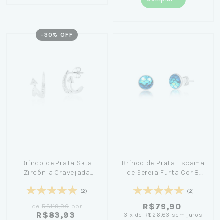
-
30
% OFF
Brinco de Prata Seta
Brinco de Prata Escama
Zircônia Cravejada
de Sereia Furta Cor 8
1,1cm
MM - Sereísmo
(2)
(2)
R$79,90
de
R$119,90
por
R$83,93
3
x
de
R$26,63
sem juros