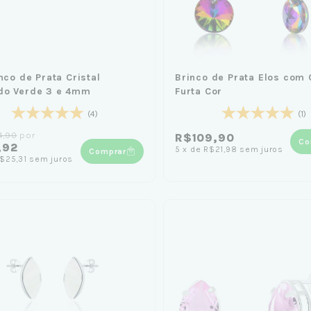
inco de Prata Cristal
Brinco de Prata Elos com 
do Verde 3 e 4mm
Furta Cor
(4)
(1)
4,90
por
R$109,90
Co
,92
5
x
de
R$21,98
sem juros
Comprar
$25,31
sem juros