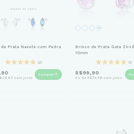
+4
 de Prata Navete com Pedra
Brinco de Prata Gota Zirc
10mm
(2)
(1)
,90
R$99,90
Comprar
Co
$26,63
sem juros
4
x
de
R$24,98
sem juros