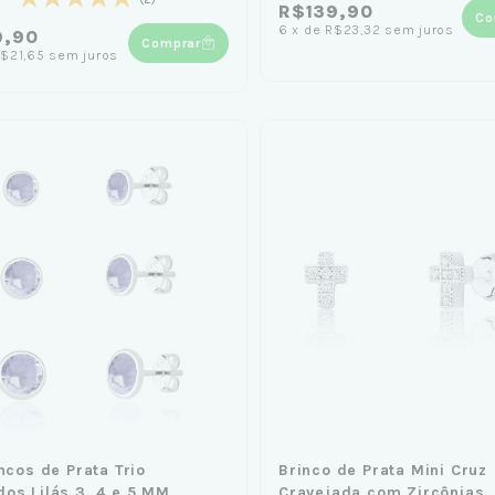
R$139,90
Co
6
x
de
R$23,32
sem juros
9,90
Comprar
$21,65
sem juros
incos de Prata Trio
Brinco de Prata Mini Cruz
os Lilás 3, 4 e 5 MM
Cravejada com Zircônias