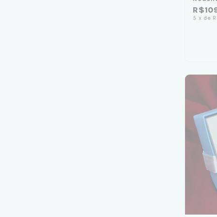
R$10
5
x
de
R