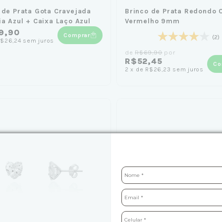
 de Prata Gota Cravejada
Brinco de Prata Redondo C
ia Azul + Caixa Laço Azul
Vermelho 9mm
9,90
Comprar
(2)
$26,24
sem juros
de
R$69,90
por
R$52,45
Co
2
x
de
R$26,23
sem juros