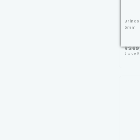
Brinco
5mm
R$69
3
x
de
R