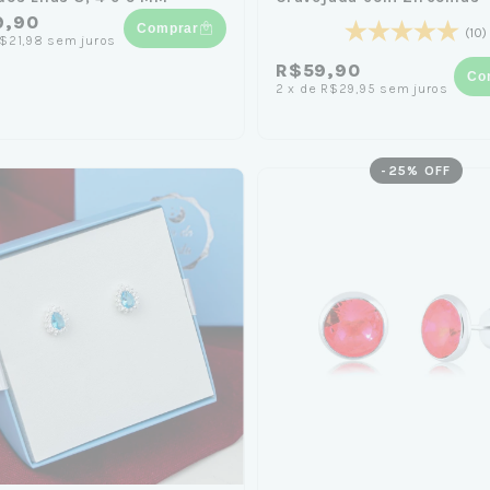
9,90
Comprar
(10)
$21,98
sem juros
R$59,90
Co
2
x
de
R$29,95
sem juros
-
25
% OFF