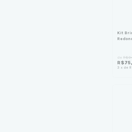
Kit Br
Redon
de
R$9
R$75
3
x
de
R