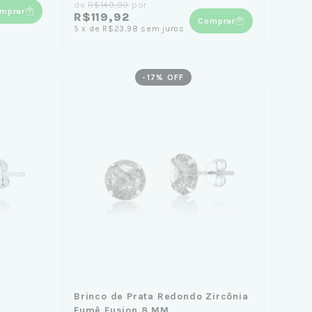
de
R$149,90
por
mprar
R$119,92
Comprar
5
x
de
R$23,98
sem juros
-
17
% OFF
Brinco de Prata Redondo Zircônia
Fumê Fusion 8 MM