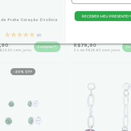
+1
RECEBER MEU PRESENTE! 
 de Prata Coração Zircônia
Brinco de Prata Quadrad
(6)
(1)
,90
R$79,90
Comprar
Co
$23,30
sem juros
3
x
de
R$26,63
sem juros
-
20
% OFF