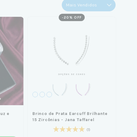
-
20
% OFF
Luz e
Brinco de Prata Earcuff Brilhante
15 Zircônias - Jana Taffarel
(1)