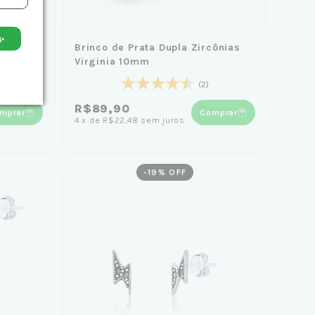
✨
o 9mm
Brinco de Prata Dupla Zircônias
Virginia 10mm
(2)
R$89,90
mprar
Comprar
4
x
de
R$22,48
sem juros
-
19
% OFF