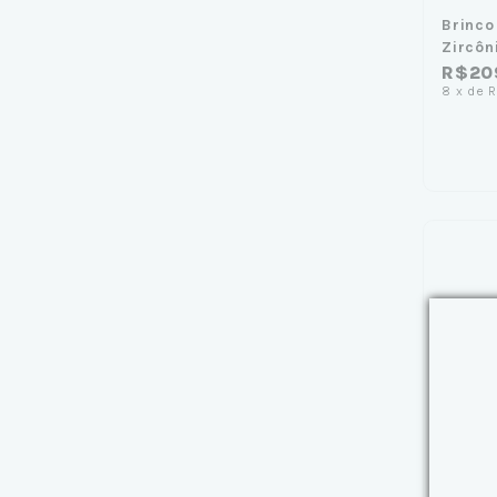
Brinco
Zircôn
R$20
8
x
de
R