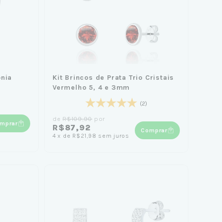
ônia
Kit Brincos de Prata Trio Cristais
Vermelho 5, 4 e 3mm
(2)
de
R$109,90
por
mprar
R$87,92
Comprar
4
x
de
R$21,98
sem juros