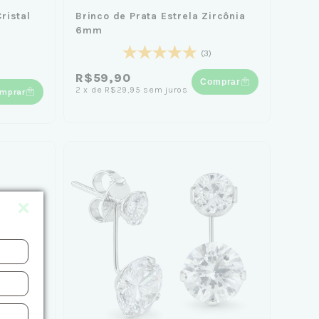
ristal
Brinco de Prata Estrela Zircônia
6mm
(3)
R$59,90
Comprar
2
x
de
R$29,95
sem juros
mprar