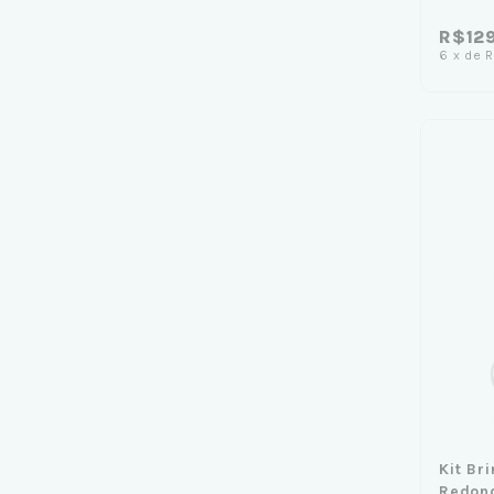
R$12
6
x
de
R
Kit Br
Redond