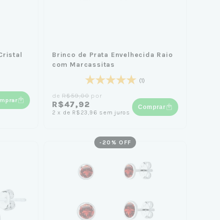
Cristal
Brinco de Prata Envelhecida Raio
com Marcassitas
(1)
de
R$59,00
por
mprar
R$47,92
Comprar
2
x
de
R$23,96
sem juros
-
20
% OFF