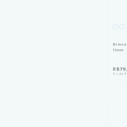
Brinco
11mm
R$79
3
x
de
R