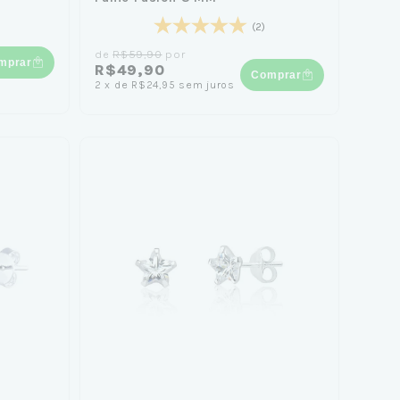
(2)
de
R$59,90
por
mprar
R$49,90
Comprar
2
x
de
R$24,95
sem juros