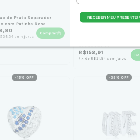
RECEBER MEU PRESENTE! 
ue de Prata Separador
Berloque de Prata Separa
o com Patinha Rosa
Corações Zircônia Rosa
9,90
Comprar
(1)
$26,24
sem juros
de
R$179,90
por
R$152,91
Co
7
x
de
R$21,84
sem juros
-
15
% OFF
-
35
% OFF