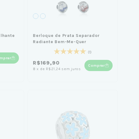
ilhante
Berloque de Prata Separador
Radiante Bem-Me-Quer
(1)
mprar
R$169,90
Comprar
8
x
de
R$21,24
sem juros