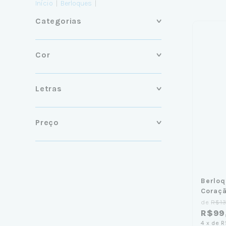
Início
|
Berloques
|
Categorias
Cor
Letras
Preço
Berloq
Coraçã
de
R$13
R$99
4
x
de
R