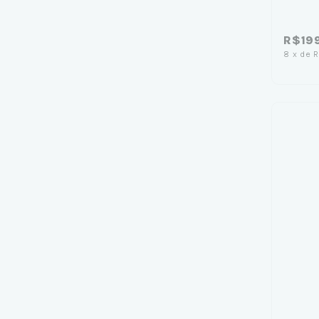
R$19
8
x
de
R