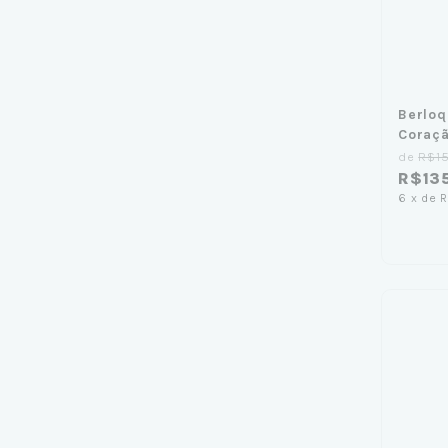
Berloq
Coraçã
de
R$1
R$135
6
x
de
R