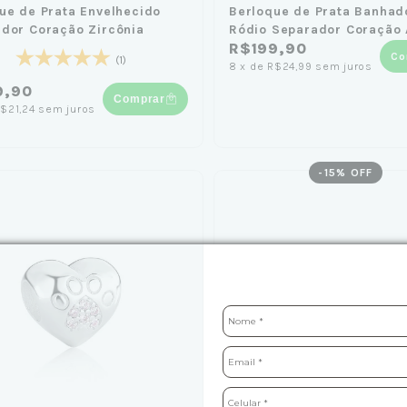
ue de Prata Envelhecido
Berloque de Prata Banhad
dor Coração Zircônia
Ródio Separador Coração 
Íris
R$199,90
Co
(1)
8
x
de
R$24,99
sem juros
9,90
Comprar
$21,24
sem juros
-
15
% OFF