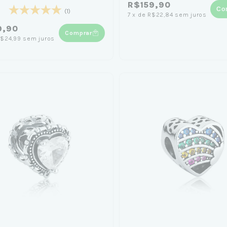
(Brilha no Escuro)
R$159,90
Co
(1)
7
x
de
R$22,84
sem juros
9,90
Comprar
$24,99
sem juros