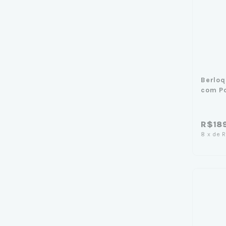
Berloq
com Po
R$18
8
x
de
R