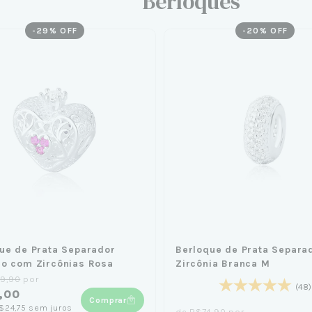
Berloques
-
29
% OFF
-
20
% OFF
ue de Prata Separador
Berloque de Prata Separa
o com Zircônias Rosa
Zircônia Branca M
9,90
por
(48)
,00
Comprar
$24,75
sem juros
de
R$74,90
por