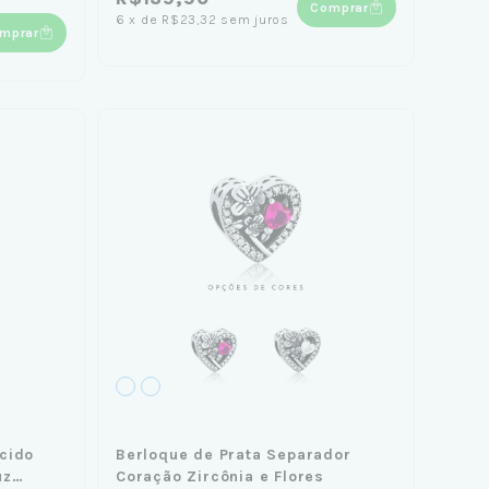
Comprar
6
x
de
R$23,32
sem juros
mprar
cido
Berloque de Prata Separador
uz
Coração Zircônia e Flores