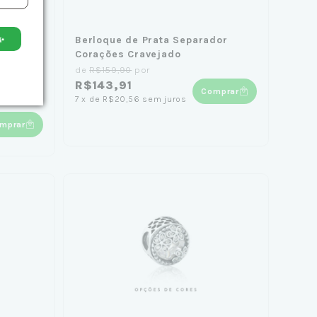
✨
dor
Berloque de Prata Separador
Corações Cravejado
de
R$159,90
por
R$143,91
Comprar
7
x
de
R$20,56
sem juros
mprar