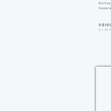
Berloq
Separa
R$16
8
x
de
R