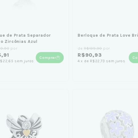
ue de Prata Separador
Berloque de Prata Love Br
o Zircônias Azul
59,90
por
de
R$139,90
por
,91
R$90,93
Comprar
Co
$22,65
sem juros
4
x
de
R$22,73
sem juros