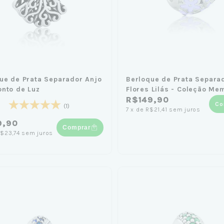
ue de Prata Separador Anjo
Berloque de Prata Separa
nto de Luz
Flores Lilás - Coleção Me
R$149,90
Co
(1)
7
x
de
R$21,41
sem juros
9,90
Comprar
$23,74
sem juros