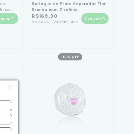
o a
Berloque de Prata Separador Flor
Arco
Branca com Zircônia
R$169,90
mprar
Comprar
8
x
de
R$21,24
sem juros
-
10
% OFF