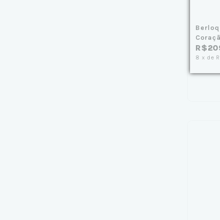
Berloq
Coraçã
R$20
8
x
de
R