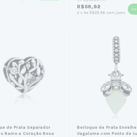
R$59,92
Co
2
x
de
R$29,96
sem juros
ue de Prata Separador
Berloque de Prata Envelhe
ão Ramo e Coração Rosa
Vagalume com Ponto de L