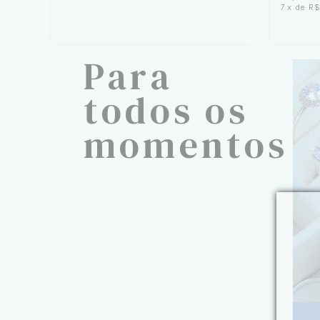
7
x
de
R$
Para
todos os
momentos