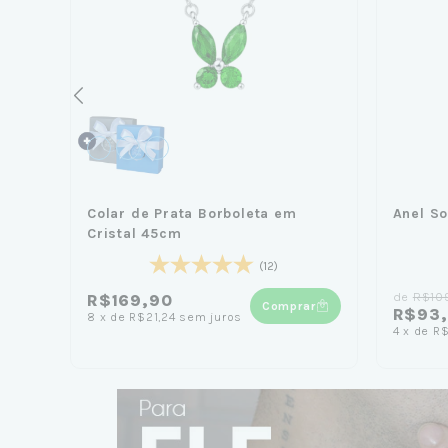
Colar de Prata Borboleta em
Anel So
Cristal 45cm
(12)
de
R$10
R$169,90
Comprar
R$93,
8
x
de
R$21,24
sem juros
ar
4
x
de
R$