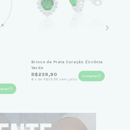
Brinco de Prata Coração Zircônia
Puls
Verde
Verd
R$239,90
Comprar
8
x
de
R$29,99
sem juros
R$1
prar
7
x
d