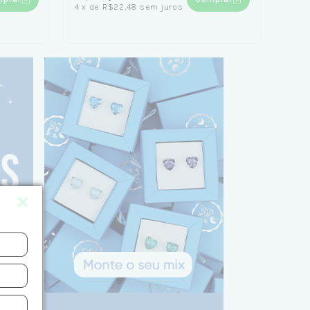
4
x
de
R$22,48
sem juros