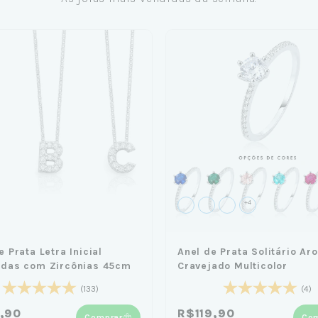
+4
e Prata Letra Inicial
Anel de Prata Solitário Aro
adas com Zircônias 45cm
Cravejado Multicolor
(133)
(4)
,90
R$119,90
Comprar
Com