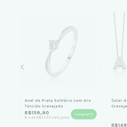
ques
Anel de Prata Solitário com Aro
Colar d
Torcido Cravejado
Cravej
R$139,90
Comprar
6
x
de
R$23,32
sem juros
R$149
ar