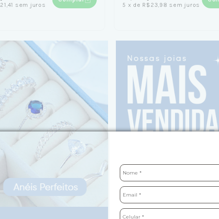
21,41
sem juros
5
x
de
R$23,98
sem juros