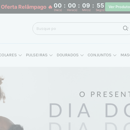
00
:
00
:
09
:
51
 Oferta Relâmpago 🔥
Ver Produt
Dia(s)
Hora(s)
Min(s)
Seg(s)
COLARES
PULSEIRAS
DOURADOS
CONJUNTOS
MAS