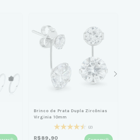
Brinco de Prata Dupla Zircônias
Anel
Virginia 10mm
Prat
R$2
(2)
8
x
d
R$89,90
prar
Comprar