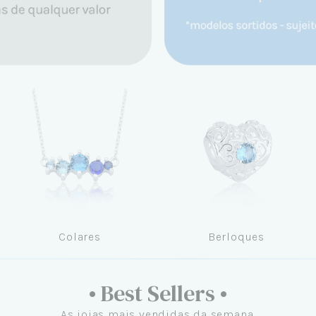
Colares
Berloques
• Best Sellers •
As joias mais vendidas da semana.