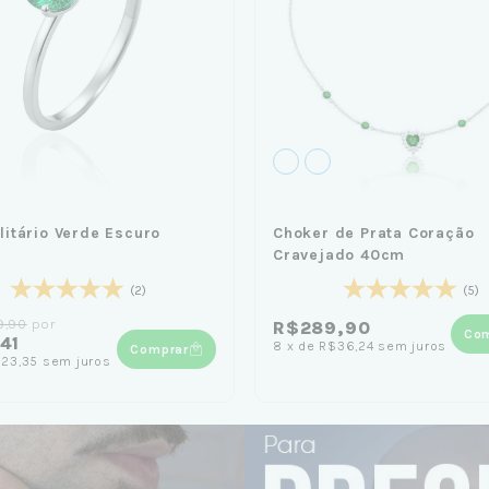
litário Verde Escuro
Choker de Prata Coração
Cravejado 40cm
(2)
(5)
9,90
por
R$289,90
Com
41
8
x
de
R$36,24
sem juros
Comprar
23,35
sem juros